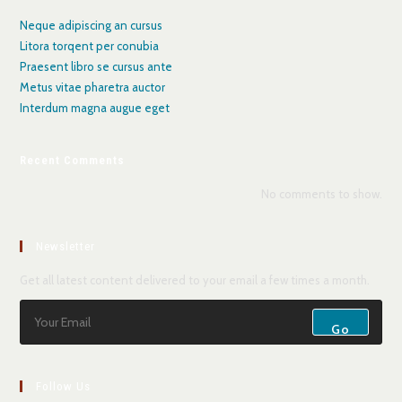
Neque adipiscing an cursus
Litora torqent per conubia
Praesent libro se cursus ante
Metus vitae pharetra auctor
Interdum magna augue eget
Recent Comments
No comments to show.
Newsletter
Get all latest content delivered to your email a few times a month.
Go
Follow Us