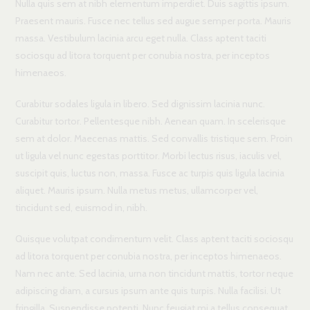
Nulla quis sem at nibh elementum imperdiet. Duis sagittis ipsum.
Praesent mauris. Fusce nec tellus sed augue semper porta. Mauris
massa. Vestibulum lacinia arcu eget nulla. Class aptent taciti
sociosqu ad litora torquent per conubia nostra, per inceptos
himenaeos.
Curabitur sodales ligula in libero. Sed dignissim lacinia nunc.
Curabitur tortor. Pellentesque nibh. Aenean quam. In scelerisque
sem at dolor. Maecenas mattis. Sed convallis tristique sem. Proin
ut ligula vel nunc egestas porttitor. Morbi lectus risus, iaculis vel,
suscipit quis, luctus non, massa. Fusce ac turpis quis ligula lacinia
aliquet. Mauris ipsum. Nulla metus metus, ullamcorper vel,
tincidunt sed, euismod in, nibh.
Quisque volutpat condimentum velit. Class aptent taciti sociosqu
ad litora torquent per conubia nostra, per inceptos himenaeos.
Nam nec ante. Sed lacinia, urna non tincidunt mattis, tortor neque
adipiscing diam, a cursus ipsum ante quis turpis. Nulla facilisi. Ut
fringilla. Suspendisse potenti. Nunc feugiat mi a tellus consequat