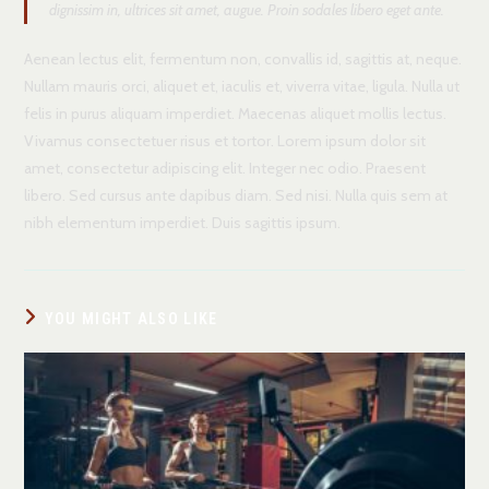
dignissim in, ultrices sit amet, augue. Proin sodales libero eget ante.
Aenean lectus elit, fermentum non, convallis id, sagittis at, neque.
Nullam mauris orci, aliquet et, iaculis et, viverra vitae, ligula. Nulla ut
felis in purus aliquam imperdiet. Maecenas aliquet mollis lectus.
Vivamus consectetuer risus et tortor. Lorem ipsum dolor sit
amet, consectetur adipiscing elit. Integer nec odio. Praesent
libero. Sed cursus ante dapibus diam. Sed nisi. Nulla quis sem at
nibh elementum imperdiet. Duis sagittis ipsum.
YOU MIGHT ALSO LIKE